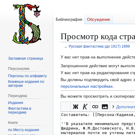
Библиография
Обсуждение
Просмотр кода стра
←
Русская фантастика (до 1917) 1899
Перейти
Перейти
У вас нет прав на выполнение дейс
Заглавная страница
к
к
Запрошенное действие могут выполня
Персоналии
навигации
поиску
У вас нет прав на редактирование с
Персоны по алфавиту
Вы должны подтвердить свой адрес э
Книжные издания по
авторам
персональных настройках
.
Периодика
Вы можете просмотреть и скопироват
Издания
Дополни
Фантастика в
периодике
Книги
по Месту издания