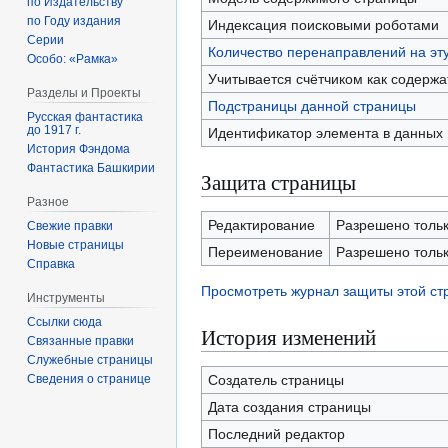
по Издательству
по Году издания
Индексация поисковыми роботами
Серии
Количество перенаправлений на эт
Особо: «Рамка»
Учитывается счётчиком как содерж
Разделы и Проекты
Подстраницы данной страницы
Русская фантастика
до 1917 г.
Идентификатор элемента в данных
История Фэндома
Фантастика Башкирии
Защита страницы
Разное
Редактирование
Разрешено только
Свежие правки
Новые страницы
Переименование
Разрешено только
Справка
Просмотреть журнал защиты этой с
Инструменты
Ссылки сюда
История изменений
Связанные правки
Служебные страницы
Сведения о странице
Создатель страницы
Дата создания страницы
Последний редактор