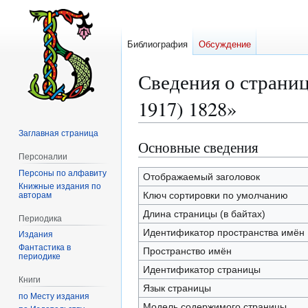
Библиография
Обсуждение
Сведения о страниц
1917) 1828»
Заглавная страница
Основные сведения
Перейти
Перейти
Персоналии
к
к
Персоны по алфавиту
навигации
поиску
Отображаемый заголовок
Книжные издания по
Ключ сортировки по умолчанию
авторам
Длина страницы (в байтах)
Периодика
Идентификатор пространства имён
Издания
Фантастика в
Пространство имён
периодике
Идентификатор страницы
Книги
Язык страницы
по Месту издания
Модель содержимого страницы