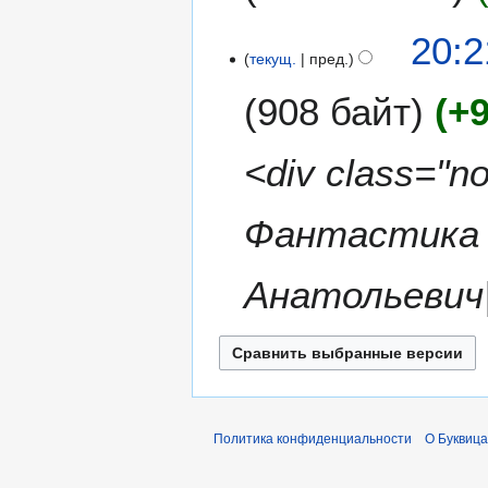
к
и
20:2
текущ.
пред.
908 байт
+
<div class="
Фантастика 
Анатольевич
Политика конфиденциальности
О Буквица