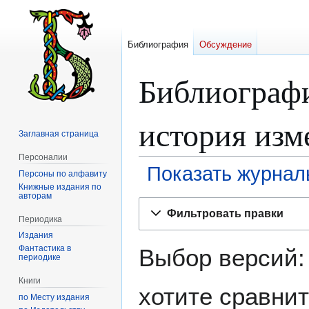
Библиография
Обсуждение
Библиографи
история изм
Заглавная страница
Персоналии
Показать журнал
Персоны по алфавиту
Книжные издания по
авторам
Перейти
Перейти
Фильтровать правки
к
к
Периодика
навигации
поиску
Издания
Фантастика в
Выбор версий:
периодике
Книги
хотите сравнит
по Месту издания