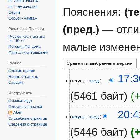
по Издательству
по Году издания
Пояснения:
(т
Серии
Особо: «Рамка»
(пред.)
— отли
Разделы и Проекты
Русская фантастика
до 1917 г.
малые изменен
История Фэндома
Фантастика Башкирии
Разное
Свежие правки
1
17:3
Новые страницы
текущ.
пред.
5
Справка
н
5461 байт
Инструменты
о
Ссылки сюда
я
Связанные правки
б
2
20:4
Atom
р
текущ.
пред.
4
Служебные страницы
я
и
Сведения о странице
5446 байт
2
ю
0
л