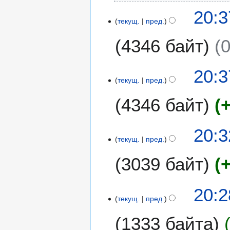
2
я
20:3
1
2
текущ.
пред.
0
4346 байт
1
8
Н
20:3
е
текущ.
пред.
т
4346 байт
о
п
и
20:3
с
текущ.
пред.
а
н
3039 байт
и
я
20:2
п
текущ.
пред.
р
а
1333 байта
в