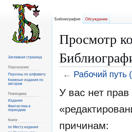
Библиография
Обсуждение
Просмотр ко
Библиографи
Заглавная страница
Персоналии
←
Рабочий путь 
Персоны по алфавиту
Книжные издания по
авторам
Перейти
Перейти
У вас нет пра
к
к
Периодика
навигации
поиску
Издания
«редактирован
Фантастика в
периодике
Книги
причинам:
по Месту издания