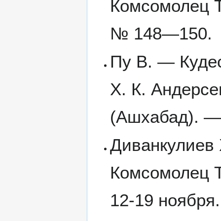
Комсомолец Т
№ 148—150.
Пу В. — Куде
Х. К. Андерс
(Ашхабад). —
Диванкулиев 
Комсомолец Т
12-19 ноября.