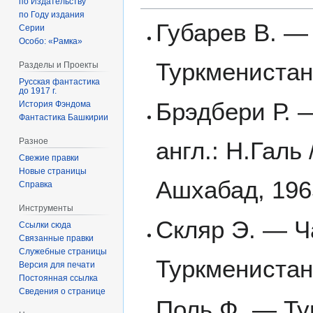
по Издательству
по Году издания
Губарев В. —
Серии
Особо: «Рамка»
Туркменистан
Разделы и Проекты
Русская фантастика
до 1917 г.
Брэдбери Р. —
История Фэндома
Фантастика Башкирии
Разное
англ.: Н.Галь
Свежие правки
Новые страницы
Ашхабад, 1965
Справка
Инструменты
Скляр Э. — Ч
Ссылки сюда
Связанные правки
Служебные страницы
Туркменистан
Версия для печати
Постоянная ссылка
Сведения о странице
Поль Ф. — Тун