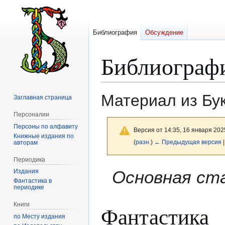
Библиография
Обсуждение
Библиограф
Материал из Бу
Заглавная страница
Персоналии
Персоны по алфавиту
Версия от 14:35, 16 января 202
Книжные издания по
(
разн.
)
← Предыдущая версия
|
авторам
Периодика
Перейти
Перейти
Основная ст
Издания
к
к
Фантастика в
периодике
навигации
поиску
Книги
Фантастика
по Месту издания