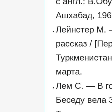
с англ.: В.О
Ашхабад, 1969
Лейнстер М. 
рассказ / [Пе
Туркменистан
марта.
Лем С. — В го
Беседу вела 