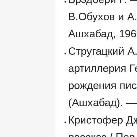
В.Обухов и А
Ашхабад, 1966
Стругацкий А
артиллерия Г
рождения пис
(Ашхабад). — 
Кристофер Дж
рассказ / Пер