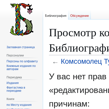
Библиография
Обсуждение
Просмотр ко
Библиограф
Заглавная страница
Персоналии
←
Комсомолец Т
Персоны по алфавиту
Книжные издания по
авторам
Перейти
Перейти
У вас нет пра
к
к
Периодика
навигации
поиску
Издания
«редактирован
Фантастика в
периодике
Книги
причинам:
по Месту издания