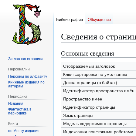
Библиография
Обсуждение
Сведения о страни
Основные сведения
Перейти
Перейти
к
к
Заглавная страница
навигации
поиску
Отображаемый заголовок
Персоналии
Ключ сортировки по умолчанию
Персоны по алфавиту
Книжные издания по
Длина страницы (в байтах)
авторам
Идентификатор пространства имён
Периодика
Пространство имён
Издания
Идентификатор страницы
Фантастика в
периодике
Язык страницы
Модель содержимого страницы
Книги
по Месту издания
Индексация поисковыми роботами