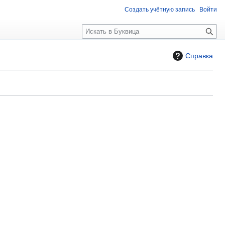
Создать учётную запись
Войти
П
о
и
Справка
с
к