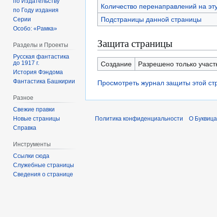
по Издательству
Количество перенаправлений на эт
по Году издания
Подстраницы данной страницы
Серии
Особо: «Рамка»
Защита страницы
Разделы и Проекты
Русская фантастика
до 1917 г.
Создание
Разрешено только участн
История Фэндома
Фантастика Башкирии
Просмотреть журнал защиты этой с
Разное
Свежие правки
Новые страницы
Политика конфиденциальности
О Буквица
Справка
Инструменты
Ссылки сюда
Служебные страницы
Сведения о странице