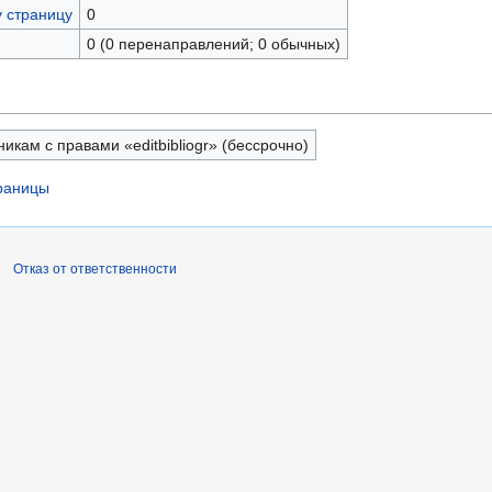
у страницу
0
0 (0 перенаправлений; 0 обычных)
икам с правами «editbibliogr» (бессрочно)
траницы
Отказ от ответственности