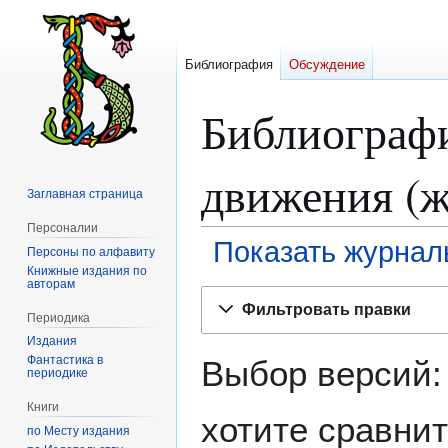
Библиография
Обсуждение
Библиографи
движения (
Заглавная страница
Персоналии
Показать журнал
Персоны по алфавиту
Книжные издания по
авторам
Перейти
Перейти
Фильтровать правки
к
к
Периодика
навигации
поиску
Издания
Фантастика в
Выбор версий:
периодике
Книги
хотите сравнит
по Месту издания