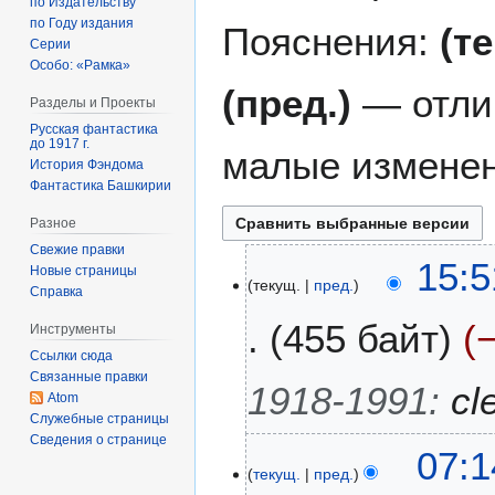
по Издательству
по Году издания
Пояснения:
(т
Серии
Особо: «Рамка»
(пред.)
— отли
Разделы и Проекты
Русская фантастика
до 1917 г.
малые изменен
История Фэндома
Фантастика Башкирии
Разное
Свежие правки
1
15:5
Новые страницы
текущ.
пред.
7
Справка
ф
455 байт
Инструменты
е
Ссылки сюда
в
Связанные правки
р
1918-1991
:
cl
Atom
а
Служебные страницы
л
Сведения о странице
1
07:1
я
текущ.
пред.
5
2