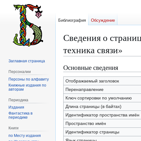
Библиография
Обсуждение
Сведения о страни
техника связи»
Заглавная страница
Основные сведения
Перейти
Перейти
Персоналии
к
к
Персоны по алфавиту
навигации
поиску
Отображаемый заголовок
Книжные издания по
Перенаправление
авторам
Ключ сортировки по умолчанию
Периодика
Длина страницы (в байтах)
Издания
Фантастика в
Идентификатор пространства имён
периодике
Пространство имён
Книги
Идентификатор страницы
по Месту издания
Язык страницы