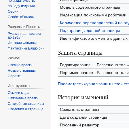
по Издательству
по Году издания
Модель содержимого страницы
Серии
Индексация поисковыми роботами
Особо: «Рамка»
Количество перенаправлений на эт
Разделы и Проекты
Подстраницы данной страницы
Русская фантастика
до 1917 г.
Идентификатор элемента в данных
История Фэндома
Фантастика Башкирии
Защита страницы
Разное
Редактирование
Разрешено только
Свежие правки
Новые страницы
Переименование
Разрешено только
Справка
Просмотреть журнал защиты этой с
Инструменты
Ссылки сюда
История изменений
Связанные правки
Служебные страницы
Сведения о странице
Создатель страницы
Дата создания страницы
Последний редактор