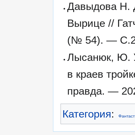
Давыдова Н. 
Вырице // Га
(№ 54). — С.2
Лысанюк, Ю.
в краев трой
правда. — 20
Категория
:
Фантаст