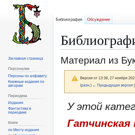
Библиография
Обсуждение
Библиограф
Материал из Бу
Заглавная страница
Персоналии
Персоны по алфавиту
Версия от 13:38, 27 ноября 202
Книжные издания по
(
разн.
)
← Предыдущая версия
|
авторам
Периодика
Перейти
Перейти
У этой кате
Издания
к
к
Фантастика в
периодике
навигации
поиску
Гатчинская 
Книги
по Месту издания