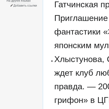
На других языках
Гатчинская п
Добавить ссылки
Приглашение 
фантастики «
японским му
Хлыстунова, 
ждет клуб лю
правда. — 20
грифон» в ЦГ