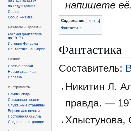
по Издательству
напишете её
по Году издания
Серии
Особо: «Рамка»
Содержание
Разделы и Проекты
Фантастика
Русская фантастика
до 1917 г.
Фантастика
История Фэндома
Фантастика Башкирии
Разное
Составитель:
В
Свежие правки
Новые страницы
Справка
Никитин Л. Ал
Инструменты
Ссылки сюда
правда. — 19
Связанные правки
Служебные страницы
Версия для печати
Хлыстунова, 
Постоянная ссылка
Сведения о странице