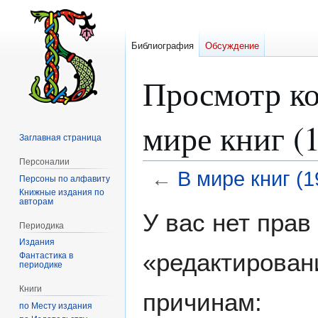
Библиография
Обсуждение
Просмотр к
мире книг (
Заглавная страница
Персоналии
←
В мире книг (1
Персоны по алфавиту
Книжные издания по
авторам
Перейти
Перейти
У вас нет пра
к
к
Периодика
навигации
поиску
Издания
«редактирован
Фантастика в
периодике
Книги
причинам:
по Месту издания