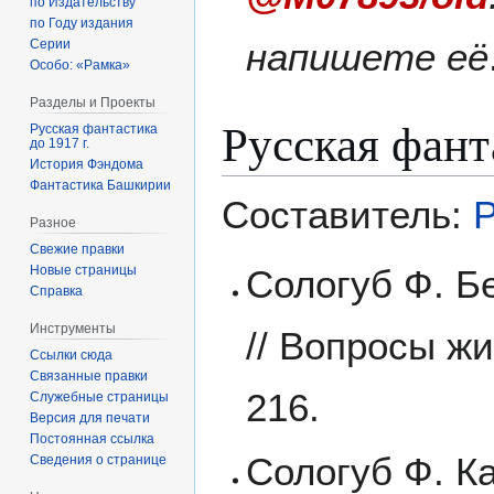
по Издательству
по Году издания
напишете её
Серии
Особо: «Рамка»
Разделы и Проекты
Русская фант
Русская фантастика
до 1917 г.
История Фэндома
Фантастика Башкирии
Составитель:
Р
Разное
Свежие правки
Новые страницы
Сологуб Ф. Б
Справка
Инструменты
// Вопросы ж
Ссылки сюда
Связанные правки
216.
Служебные страницы
Версия для печати
Постоянная ссылка
Сологуб Ф. Ка
Сведения о странице