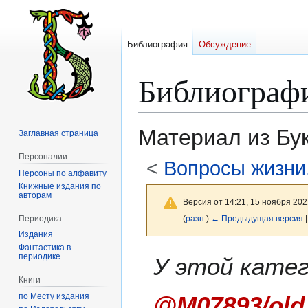
Библиография
Обсуждение
Библиограф
Материал из Бу
Заглавная страница
Персоналии
<
Вопросы жизни
Персоны по алфавиту
Книжные издания по
авторам
Версия от 14:21, 15 ноября 202
Периодика
(
разн.
)
← Предыдущая версия
Издания
Фантастика в
Перейти
Перейти
периодике
У этой кате
к
к
Книги
навигации
поиску
по Месту издания
@M07893/old