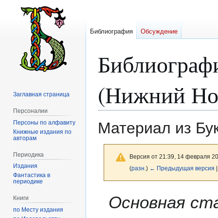
Библиография
Обсуждение
Библиограф
(Нижний Но
Заглавная страница
Персоналии
Персоны по алфавиту
Материал из Бу
Книжные издания по
авторам
Периодика
Версия от 21:39, 14 февраля 2
Издания
(
разн.
)
← Предыдущая версия
|
Фантастика в
периодике
Перейти
Перейти
Основная ст
Книги
к
к
по Месту издания
навигации
поиску