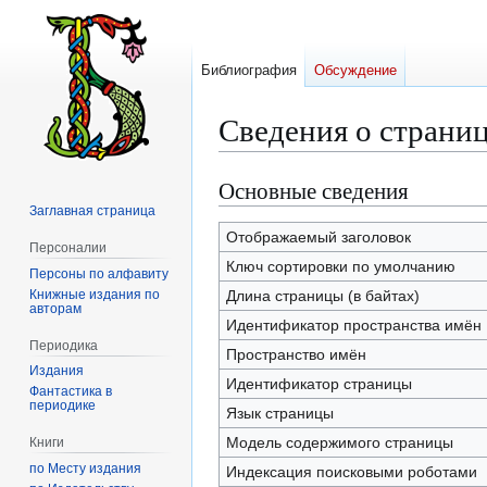
Библиография
Обсуждение
Сведения о страни
Основные сведения
Перейти
Перейти
к
к
Заглавная страница
навигации
поиску
Отображаемый заголовок
Персоналии
Ключ сортировки по умолчанию
Персоны по алфавиту
Книжные издания по
Длина страницы (в байтах)
авторам
Идентификатор пространства имён
Периодика
Пространство имён
Издания
Идентификатор страницы
Фантастика в
периодике
Язык страницы
Модель содержимого страницы
Книги
по Месту издания
Индексация поисковыми роботами