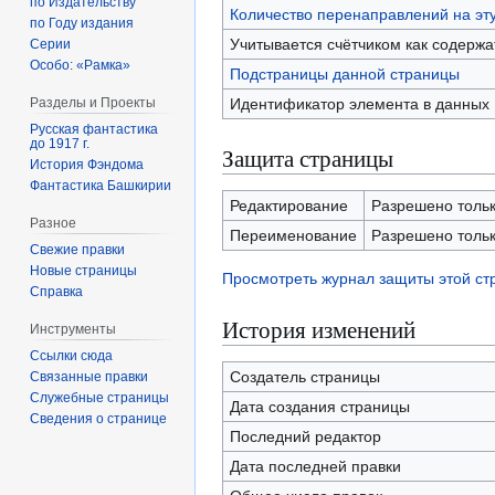
по Издательству
Количество перенаправлений на эт
по Году издания
Учитывается счётчиком как содерж
Серии
Особо: «Рамка»
Подстраницы данной страницы
Идентификатор элемента в данных
Разделы и Проекты
Русская фантастика
до 1917 г.
Защита страницы
История Фэндома
Фантастика Башкирии
Редактирование
Разрешено только
Разное
Переименование
Разрешено только
Свежие правки
Новые страницы
Просмотреть журнал защиты этой с
Справка
История изменений
Инструменты
Ссылки сюда
Создатель страницы
Связанные правки
Служебные страницы
Дата создания страницы
Сведения о странице
Последний редактор
Дата последней правки