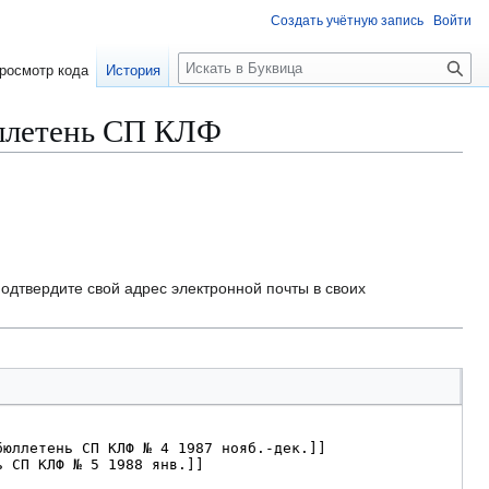
Создать учётную запись
Войти
П
росмотр кода
История
о
и
ллетень СП КЛФ
с
к
одтвердите свой адрес электронной почты в своих