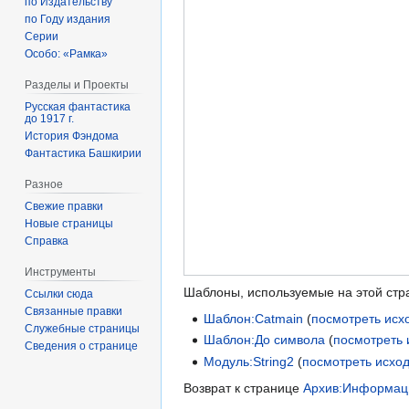
по Издательству
по Году издания
Серии
Особо: «Рамка»
Разделы и Проекты
Русская фантастика
до 1917 г.
История Фэндома
Фантастика Башкирии
Разное
Свежие правки
Новые страницы
Справка
Инструменты
Шаблоны, используемые на этой стр
Ссылки сюда
Связанные правки
Шаблон:Catmain
(
посмотреть исх
Служебные страницы
Шаблон:До символа
(
посмотреть 
Сведения о странице
Модуль:String2
(
посмотреть исхо
Возврат к странице
Архив:Информац