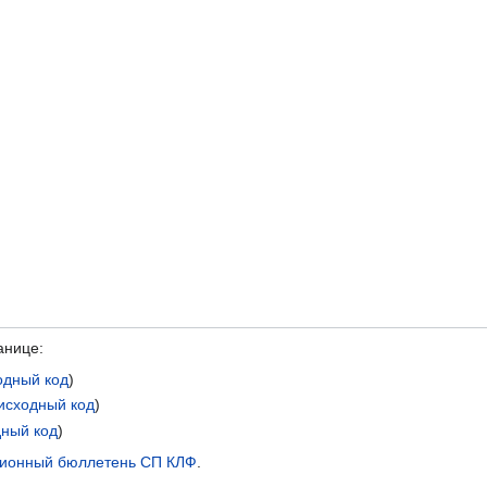
анице:
одный код
)
исходный код
)
дный код
)
ионный бюллетень СП КЛФ
.