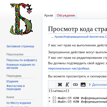
Архив
Обсуждение
Просмотр кода ст
←
Архив:Информационный бюллетень 
Перейти
Перейти
У вас нет прав на выполнение дейс
Заглавная страница
к
к
Запрошенное действие могут выполня
Персоналии
навигации
поиску
У вас нет прав на редактирование с
Персоны по алфавиту
Вы должны подтвердить свой адрес э
Книжные издания по
авторам
персональных настройках
.
Периодика
Вы можете просмотреть и скопироват
Издания
Дополни
Фантастика в
периодике
Книги
по Месту издания