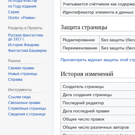
по Издательству
Учитывается счётчиком как содерж
по Году издания
Идентификатор элемента в данных
Серии
Особо: «Рамка»
Защита страницы
Разделы и Проекты
Русская фантастика
до 1917 г.
Редактирование
Без защиты (бес
История Фэндома
Переименование
Без защиты (бес
Фантастика Башкирии
Просмотреть журнал защиты этой с
Разное
Свежие правки
История изменений
Новые страницы
Справка
Создатель страницы
Инструменты
Дата создания страницы
Ссылки сюда
Последний редактор
Связанные правки
Служебные страницы
Дата последней правки
Сведения о странице
Общее число правок
Общее число различных авторов