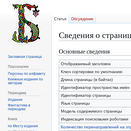
Статья
Обсуждение
Сведения о страниц
Основные сведения
Перейти
Перейти
к
к
Заглавная страница
навигации
поиску
Отображаемый заголовок
Персоналии
Ключ сортировки по умолчанию
Персоны по алфавиту
Книжные издания по
Длина страницы (в байтах)
авторам
Идентификатор пространства имён
Периодика
Идентификатор страницы
Издания
Язык страницы
Фантастика в
периодике
Модель содержимого страницы
Индексация поисковыми роботами
Книги
по Месту издания
Количество перенаправлений на эт